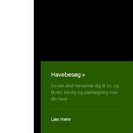
Havebesøg »​
Du kan altid henvende dig til os, og
få råd, besøg og planlægning over
din have.​
​Læs mere