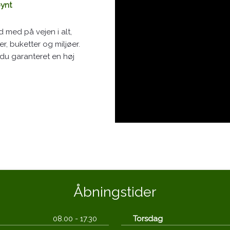
pynt
d med på vejen i alt,
r, buketter og miljøer.
du garanteret en høj
Åbningstider​
08.00 - 17.30​
Torsdag