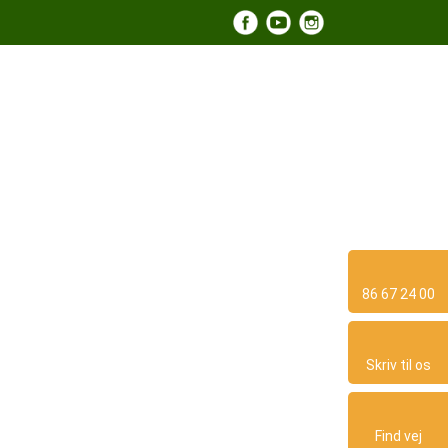
​
 Vinter
Videoer
Arrangementer
Kontakt
86 67 24 00
Skriv til os​
Find vej​