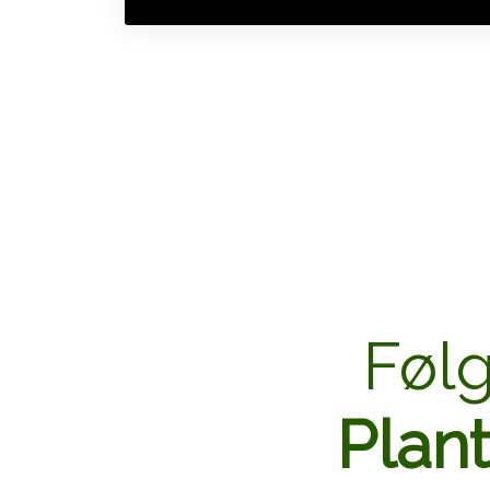
Føl
Plan