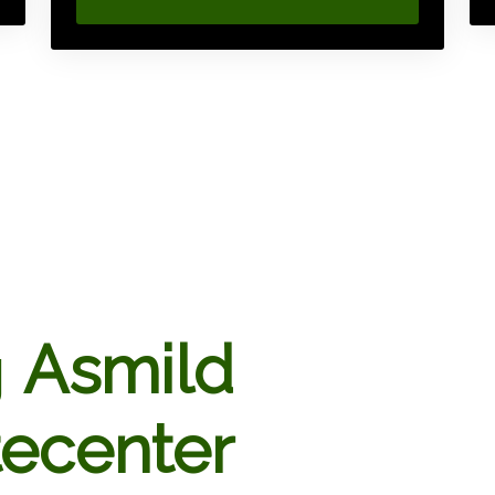
g
Asmild
tecenter