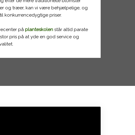
g efter de mere traditionelle blomster
er og træer, kan vi være behjælpelige, og
 til konkurrencedygtige priser.
vecenter på
planteskolen
står altid parate
r stor pris på at yde en god service og
litet.​