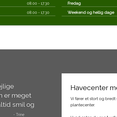
08.00 - 17.30​
Fredag
08.00 - 17.30​
Weekend og hellig dage
jlige
Havecenter me
n er meget
​Vi fører et stort og bred
ltid smil og
plantecenter.
- Trine