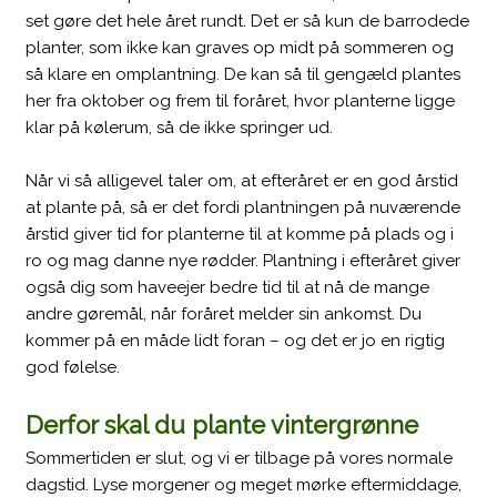
set gøre det hele året rundt. Det er så kun de barrodede
planter, som ikke kan graves op midt på sommeren og
så klare en omplantning. De kan så til gengæld plantes
her fra oktober og frem til foråret, hvor planterne ligge
klar på kølerum, så de ikke springer ud.
Når vi så alligevel taler om, at efteråret er en god årstid
at plante på, så er det fordi plantningen på nuværende
årstid giver tid for planterne til at komme på plads og i
ro og mag danne nye rødder. Plantning i efteråret giver
også dig som haveejer bedre tid til at nå de mange
andre gøremål, når foråret melder sin ankomst. Du
kommer på en måde lidt foran – og det er jo en rigtig
god følelse.
Derfor skal du plante vintergrønne
Sommertiden er slut, og vi er tilbage på vores normale
dagstid. Lyse morgener og meget mørke eftermiddage,