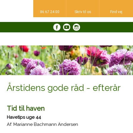
86 67 24 00
Skriv til os​
Find vej​
​
Årstidens ​gode råd - efterår
Tid til haven
Havetips uge 44
​Af: Marianne Bachmann Andersen