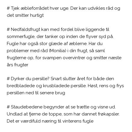
# Tjek æbleforrådet hver uge. Der kan udvikles råd og
det smitter hurtigt
# Nedfaldsfrugt kan med fordel blive liggende til
sommerfugle, der tanker op inden de flyver syd på.
Fugle har også stor glæde af æblerne. Har du
problemer med råd (Monilia) i din frugt, så saml
frugterne op, for svampen overvintrer og smitter næste
års frugter
# Dyrker du persille? Snart slutter året for både den
bredbladede og krusbladede persille. Høst, rens og frys
persillen ned til senere brug
# Staudebedene begynder at se trætte og visne ud.
Undlad at fjerne de toppe, som har dannet frøkapsler.
Det er værdifuld næring til vinterens fugle