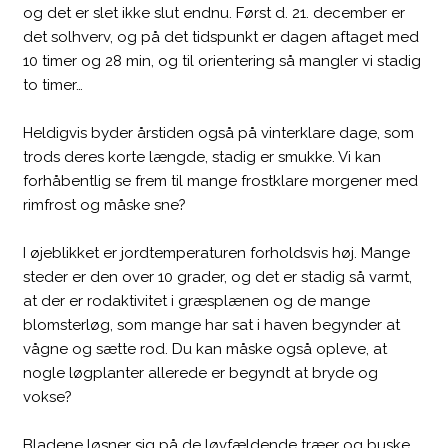
og det er slet ikke slut endnu. Først d. 21. december er
det solhverv, og på det tidspunkt er dagen aftaget med
10 timer og 28 min, og til orientering så mangler vi stadig
to timer…
Heldigvis byder årstiden også på vinterklare dage, som
trods deres korte længde, stadig er smukke. Vi kan
forhåbentlig se frem til mange frostklare morgener med
rimfrost og måske sne?
I øjeblikket er jordtemperaturen forholdsvis høj. Mange
steder er den over 10 grader, og det er stadig så varmt,
at der er rodaktivitet i græsplænen og de mange
blomsterløg, som mange har sat i haven begynder at
vågne og sætte rod. Du kan måske også opleve, at
nogle løgplanter allerede er begyndt at bryde og
vokse?
Bladene løsner sig på de løvfældende træer og buske,