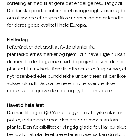
sortering er med til at gøre det endelige resultat godt.
De danske producenter har et mangeårigt samarbejde
om at sortere efter specifikke normer, og de er kendte
for deres gode kvalitet i hele Europa.
Flyttedag
I efteråret er det godt at flytte planter fra
planteskolernes marker og hjem i din have. Lige nu kan
du med fordel få gennemført de projekter, som du har
planlagt. En ny hæk, flere frugttræer eller frugtbuske, et
nyt rosenbed eller bunddække under træer, så der ikke
vokser ukrudt. Da planterne er i hvile, sker der ikke
noget ved at grave dem op og flytte dem videre.
Havetid hele året
Da man tilbage i 1960’erne begyndte at dyrke planter i
potter, forlængede man den periode, hvor man kan
plante. Den fleksibilitet er vi rigtig glade for. Har du akut
behov for at plante et træ eller en rose, så kan du stort