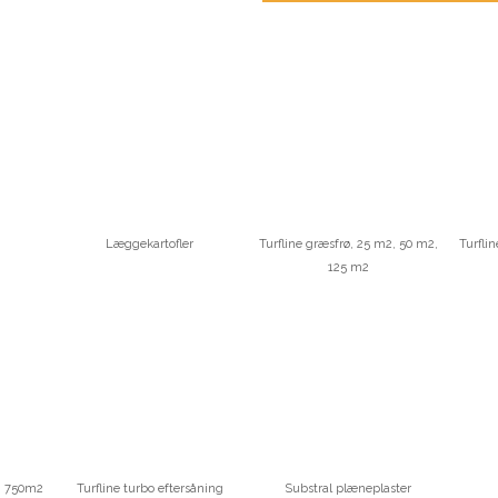
Læggekartofler
Turfline græsfrø, 25 m2, 50 m2,
Turfli
125 m2
2, 750m2
Turfline turbo eftersåning
Substral plæneplaster