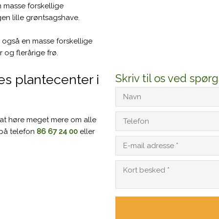
n masse forskellige
egen lille grøntsagshave.
i også en masse forskellige
 og flerårige frø.​
es plantecenter i
Skriv til os ved spø
r at høre meget mere om alle
 på telefon
86 67 24 00
eller