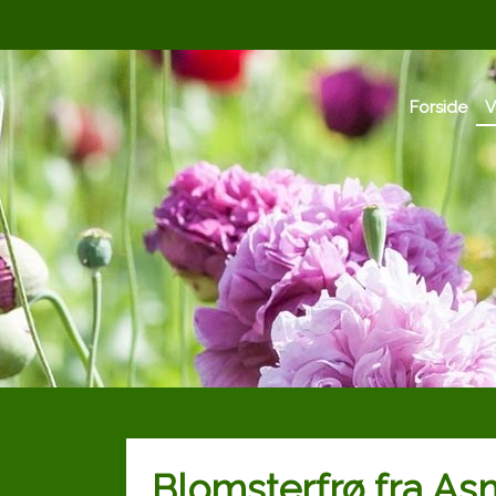
Forside
V
Blomsterfrø fra As