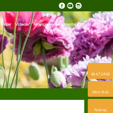
​
 Vinter
Videoer
Arrangementer
Kontakt
86 67 24 00
Skriv til os​
Find vej​