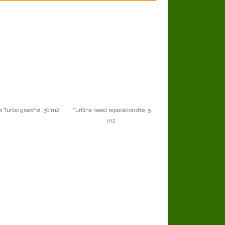
ne Turbo græsfrø, 50 m2.
Turfline Iseed reperationsfrø, 5
m2