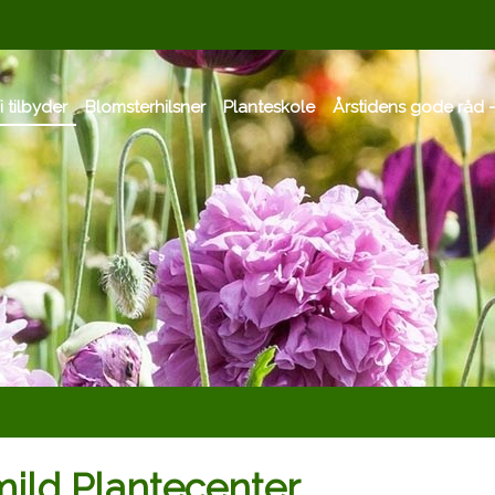
i tilbyder
Blomsterhilsner
Planteskole
Årstidens gode råd -
mild Plantecenter