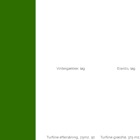
Vintergækker, løg
Erantis, løg
Turfline eftersåning, 25m2, 50
Turfline græsfrø, 375 m