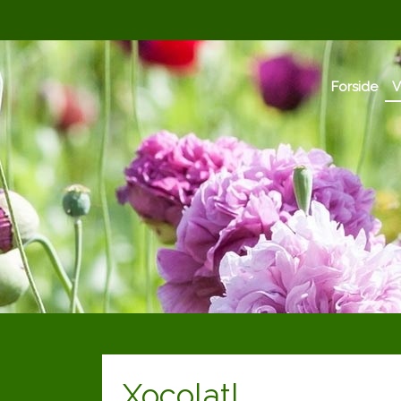
Forside
V
Xocolatl​