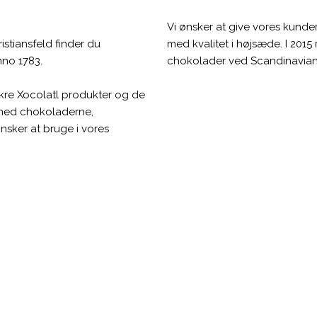
Vi ønsker at give vores kunde
istiansfeld finder du
med kvalitet i højsæde. I 2015 r
no 1783.
chokolader ved Scandinavian
kre Xocolatl produkter og de
t med chokoladerne,
nsker at bruge i vores