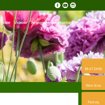
​
 Vinter
Videoer
Arrangementer
Kontakt
86 67 24 00
Skriv til os​
Find vej​