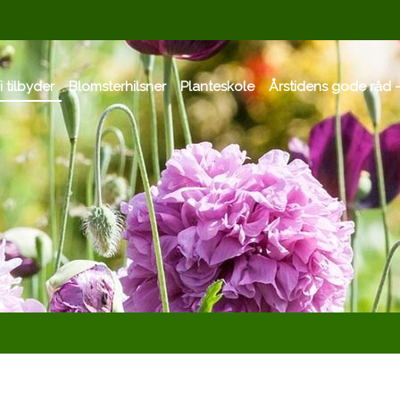
i tilbyder
Blomsterhilsner
Planteskole
Årstidens gode råd -