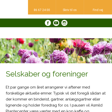
86 67 24 00
Skriv til os​
Find vej​
​
Selskaber og foreninger
Et par gange om året arrangerer vi aftener med
forskellige aktuelle emner. Typisk vil det foregå sådan at
der kommer en binderist, gartner, anlægsgartner eller
lignende og holder foredrag for os. I pausen vil Asmild
Plantecenter være værter med en kop kaffe og