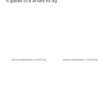
Vi glæder os til at høre fra dig.​
aabne ataliedøres udstilling
aabne ataliedøres udstilling