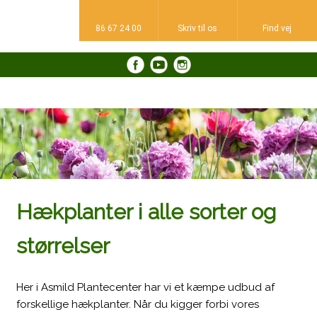
86 67 24 00
Skriv til os​
Find vej​
​
Hækplanter i alle sorter og
størrelser
Her i Asmild Plantecenter har vi et kæmpe udbud af
forskellige hækplanter. Når du kigger forbi vores