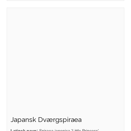
Japansk Dværgspiraea
Latinsk navn:
Spiraea japonica 'Little Princess'