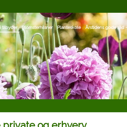
i tilbyder
Blomsterhilsner
Planteskole
Årstidens gode råd -
 private og erhverv​