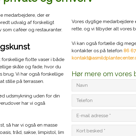
ge medarbejdere, der er
​Vores dygtige medarbejdere er
bredt udvalg af forskelligt
rette, og vi tilbyder alt vores 
rv som caféer og restauranter.
Vi kan også fortælle dig meg
ugskunst
kontakter os på telefon
86 67
kontakt@asmildplantecenter.dk
forskellige flotte vaser i både
ellige skåle og fade, hvor du
Hør mere om vores br
 brug. Vi har også forskellige
t stille på terrassen.
 sød udsmykning uden for din
Derudover har vi også
nst, så har vi også en masse
sis, tråd, sakse, limpistol, lim