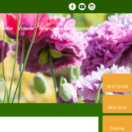
​
 Vinter
Videoer
Arrangementer
Kontakt
86 67 24 00
Skriv til os​
Find vej​