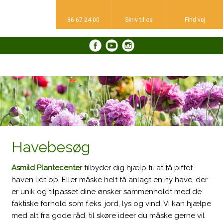
86 67 24 00
Skriv til os​
Find vej​
​
Havebesøg
Asmild Plantecenter
tilbyder dig hjælp til at få piftet
haven lidt op. Eller måske helt få anlagt en ny have, der
er unik og tilpasset dine ønsker sammenholdt med de
faktiske forhold som f.eks. jord, lys og vind. Vi kan hjælpe
med alt fra gode råd, til skøre ideer du måske gerne vil