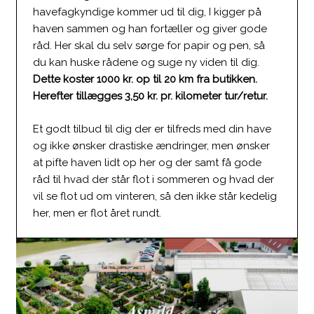
havefagkyndige kommer ud til dig, I kigger på
haven sammen og han fortæller og giver gode
råd. Her skal du selv sørge for papir og pen, så
du kan huske rådene og suge ny viden til dig.
Dette koster 1000
kr. op til 20 km fra butikken.
Herefter tillægges 3,50 kr. pr. kilometer tur/retur.
Et godt tilbud til dig der er tilfreds med din have
og ikke ønsker drastiske ændringer, men ønsker
at pifte haven lidt op her og der samt få gode
råd til hvad der står flot i sommeren og hvad der
vil se flot ud om vinteren, så den ikke står kedelig
her, men er flot året rundt.​