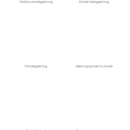
VitaGro orkidégødning
Orkidé bladgødning
Orkidégødning
Gødningspinde til orkidé