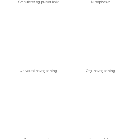
Granuleret og pulver kalk
Nitrophoska
Universal havegødning
Org. havegødning