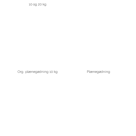
10 og 20 kg
Org. plænegødning 10 kg
Plænegødning