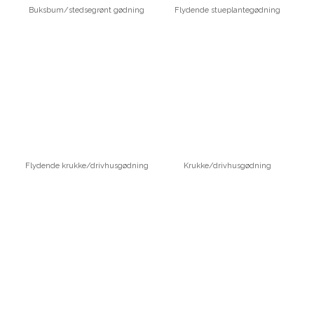
Buksbum/stedsegrønt gødning
Flydende stueplantegødning
Flydende krukke/drivhusgødning
Krukke/drivhusgødning