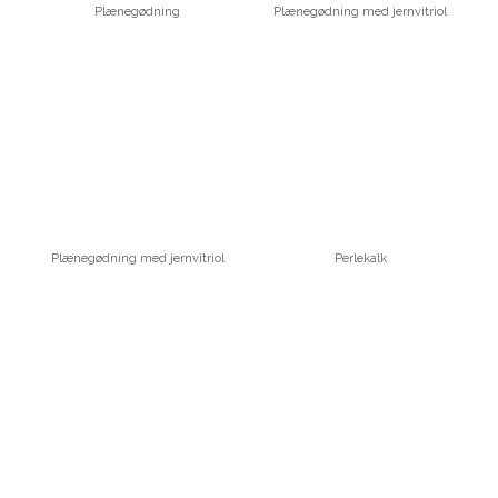
Plænegødning
Plænegødning med jernvitriol
Plænegødning med jernvitriol
Perlekalk