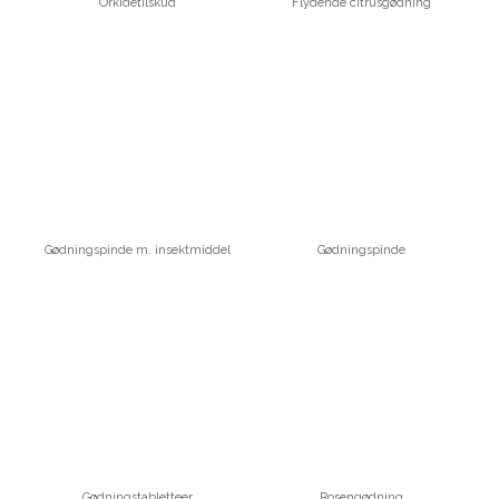
Orkidétilskud
Flydende citrusgødning
Gødningspinde m. insektmiddel
Gødningspinde
Gødningstabletteer
Rosengødning