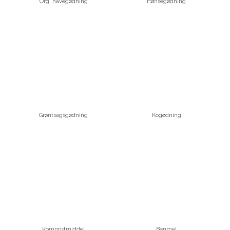
Org. havegødning
Hønsegødning
Grøntsagsgødning
Kogødning
Kompostmiddel
Benmel