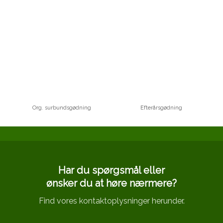
Org. surbundsgødning
Efterårsgødning
Har du spørgsmål eller
​ønsker du at høre nærmere?
Find vores kontaktoplysninger herunder.