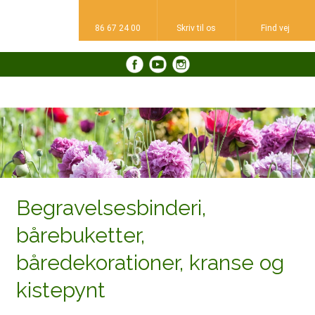
86 67 24 00
Skriv til os​
Find vej​
​
Begravelsesbinderi,
bårebuketter,
båredekorationer, kranse og
kistepynt