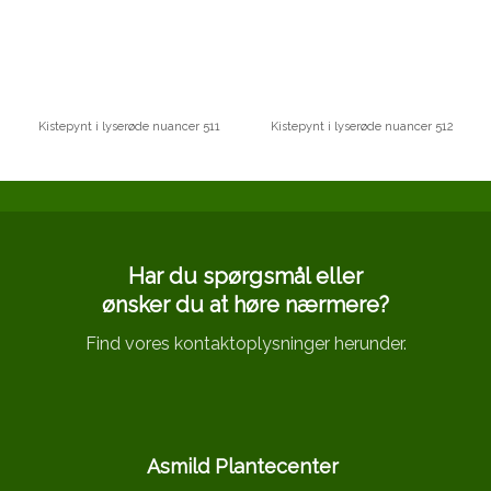
Kistepynt i lyserøde nuancer 511
Kistepynt i lyserøde nuancer 512
Har du spørgsmål eller
​ønsker du at høre nærmere?
Find vores kontaktoplysninger herunder.
Asmild Plantecenter