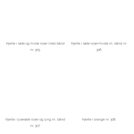
Hjerte i røde og hvide roser med bånd
Hjerte i røde roser+hvide m. bånd nr
nr. 305
306
Hjerte i lyserøde roser og lyng m. bånd
Hjerte i orange nr. 308
nr. 307