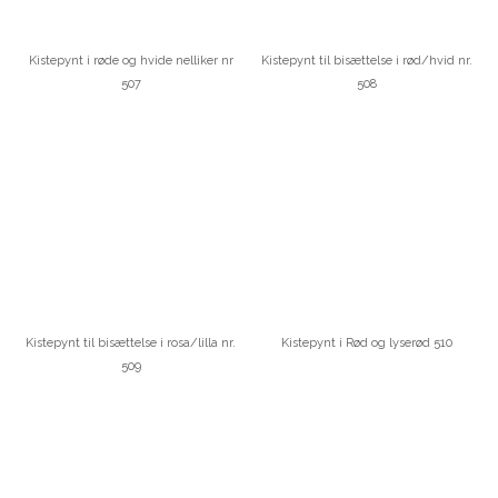
Kistepynt i røde og hvide nelliker nr
Kistepynt til bisættelse i rød/hvid nr.
507
508
Kistepynt til bisættelse i rosa/lilla nr.
Kistepynt i Rød og lyserød 510
509