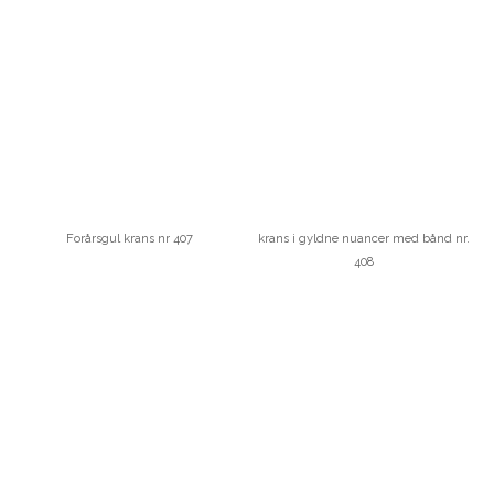
Forårsgul krans nr 407
krans i gyldne nuancer med bånd nr.
408